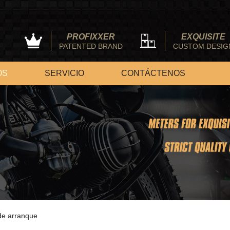
PROFIXXER
EXQUISITE
PATENTED BRAND
CUSTOM DESIG
OS
SERVICIO
CONTÁCTENOS
de arranque