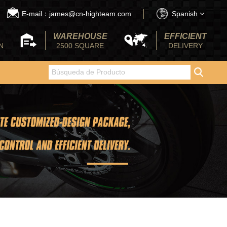
E-mail：james@cn-highteam.com
Spanish
WAREHOUSE
EFFICIENT
N
2500 SQUARE
DELIVERY