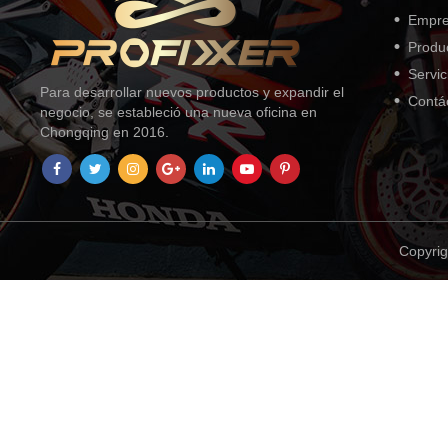
Empr
Produ
Servic
Para desarrollar nuevos productos y expandir el
Contá
negocio, se estableció una nueva oficina en
Chongqing en 2016.
Copyrig