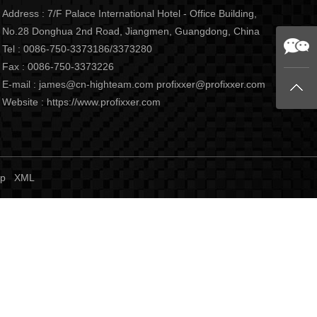
Address : 7/F Palace International Hotel - Office Building,
No.28 Donghua 2nd Road, Jiangmen, Guangdong, China
Tel : 0086-750-3373186/3373280
Fax : 0086-750-3373226
E-mail :
james@cn-highteam.com
profixxer@profixxer.com
Website :
https://www.profixxer.com
ap
XML