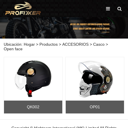
Ubicación:
Hogar
>
Productos
>
ACCESORIOS
>
Casco
>
Open face
QK002
OP01