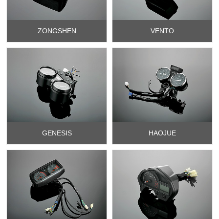
ZONGSHEN
VENTO
GENESIS
HAOJUE