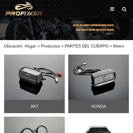
Ubicación:
Hogar
>
Productos
>
PARTES DEL CUERPO
>
Metro
AKT
HONDA