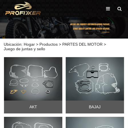
Ubicación:
Hogar
>
Productos
>
PARTES DEL MOTOR
>
Juego de juntas y sello
AKT
BAJAJ