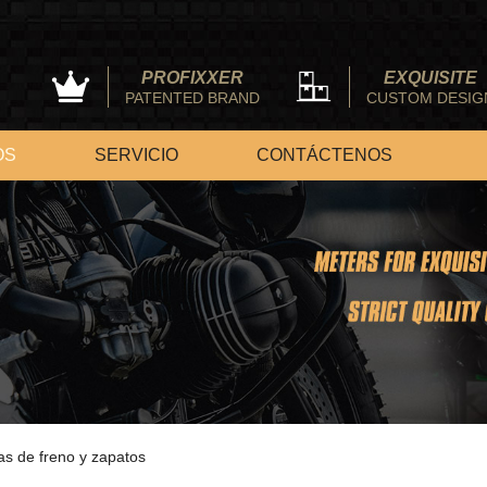
PROFIXXER
EXQUISITE
PATENTED BRAND
CUSTOM DESIG
OS
SERVICIO
CONTÁCTENOS
las de freno y zapatos