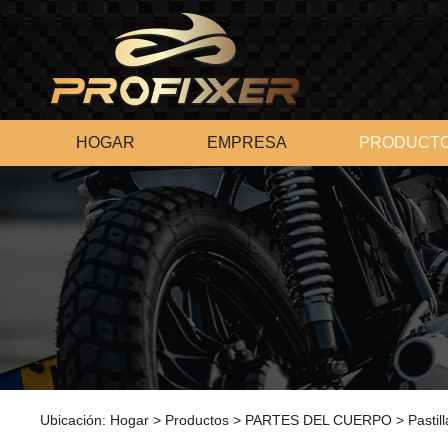
HOGAR
EMPRESA
PRODUCT
Ubicación:
Hogar
>
Productos
>
PARTES DEL CUERPO
>
Pastil