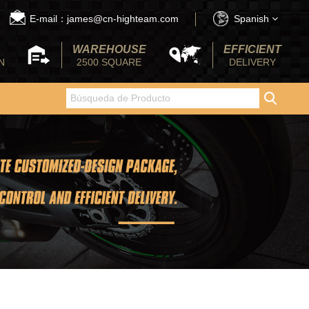
E-mail：james@cn-highteam.com
Spanish
WAREHOUSE
EFFICIENT
N
2500 SQUARE
DELIVERY