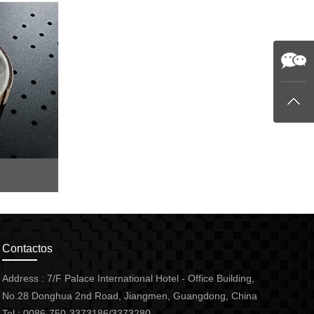
Contactos
Address : 7/F Palace International Hotel - Office Building,
No.28 Donghua 2nd Road, Jiangmen, Guangdong, China
Tel : 0086-750-3373186/3373280