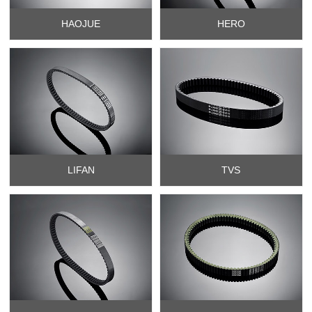
HAOJUE
HERO
LIFAN
TVS