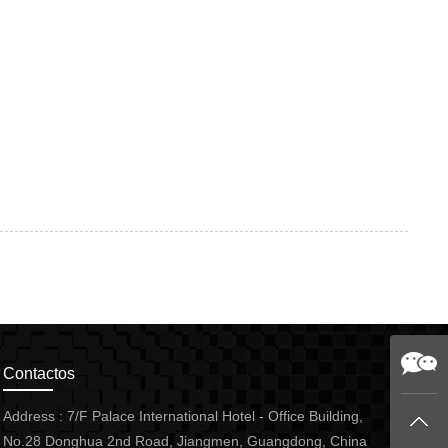
Contactos
Address : 7/F Palace International Hotel - Office Building,
No.28 Donghua 2nd Road, Jiangmen, Guangdong, China