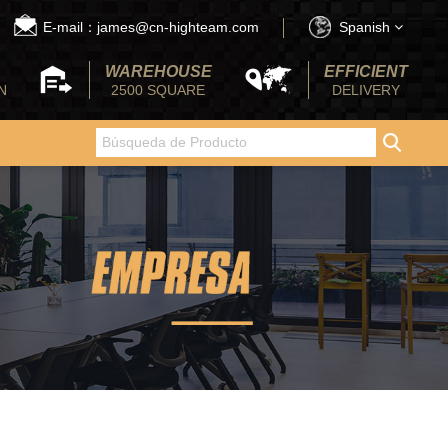
E-mail：james@cn-highteam.com
Spanish
WAREHOUSE
EFFICIENT
N
2500 SQUARE
DELIVERY