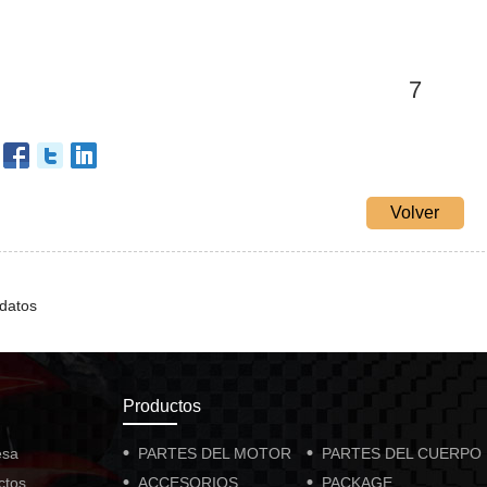
7
Volver
 datos
Productos
esa
PARTES DEL MOTOR
PARTES DEL CUERPO
ctos
ACCESORIOS
PACKAGE